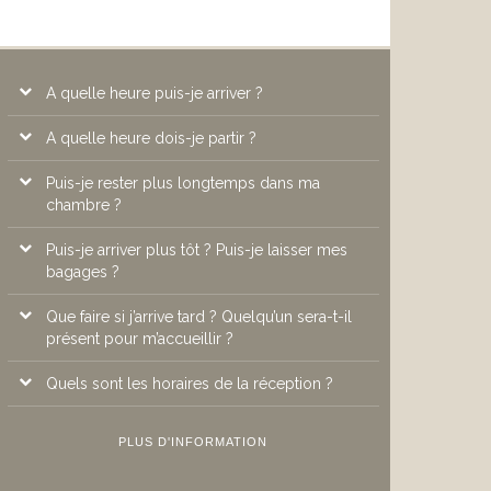
A quelle heure puis-je arriver ?
A quelle heure dois-je partir ?
A l’Atrium Hôtel****, les chambres sont
disponibles à partir de 14h.
Puis-je rester plus longtemps dans ma
Les chambres doivent être remises à la
chambre ?
disposition de la réception avant 12 heures
Puis-je arriver plus tôt ? Puis-je laisser mes
Pour une demande de départ tardif, les clients
bagages ?
doivent se rendre à la réception pour savoir si
la chambre est encore disponible et connaître
Que faire si j’arrive tard ? Quelqu’un sera-t-il
le tarif de ce départ tardif.
Vous avez la possibilité d’arriver plus tôt
présent pour m’accueillir ?
suivant la disponibilité de votre chambre.
Quels sont les horaires de la réception ?
Notre réception est ouverte 7 jours sur 7 et
24/24, une personne de la réception sera donc
présente pour vous accueillir selon votre heure
Notre réception est ouverte 7 jours sur 7 et
PLUS D'INFORMATION
d’arrivée.
24/24.