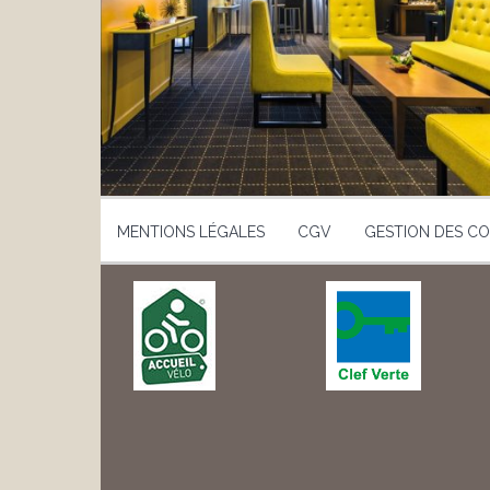
•
•
•
•
•
•
•
•
•
MENTIONS LÉGALES
CGV
GESTION DES CO