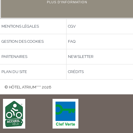
accueillir selon votre heure d’arrivée.
Notre réception est ouverte 7 jours sur 7 et 24/24.
PLUS D'INFORMATION
MENTIONS LÉGALES
CGV
GESTION DES COOKIES
FAQ
PARTENAIRES
NEWSLETTER
PLAN DU SITE
CRÉDITS
© HÔTEL ATRIUM**** 2026