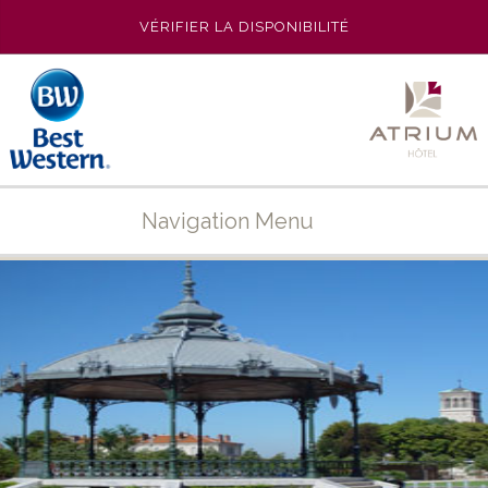
VÉRIFIER LA DISPONIBILITÉ
Navigation Menu
ACCUEIL
L’HÔTEL
PHOTOS
LES CHAMBRES
SE RESTAURER
DESTINATION
OFFRES SPÉCIALES
SÉMINAIRES