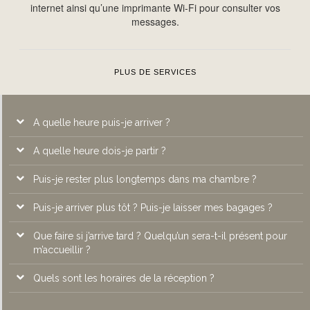
internet ainsi qu’une imprimante Wi-Fi pour consulter vos
messages.
PLUS DE SERVICES
A quelle heure puis-je arriver ?
A quelle heure dois-je partir ?
A l’Atrium Hôtel****, les chambres sont disponibles à partir de
14h.
Puis-je rester plus longtemps dans ma chambre ?
Les chambres doivent être remises à la disposition de la
réception avant 12 heures
Puis-je arriver plus tôt ? Puis-je laisser mes bagages ?
Pour une demande de départ tardif, les clients doivent se
rendre à la réception pour savoir si la chambre est encore
Que faire si j’arrive tard ? Quelqu’un sera-t-il présent pour
disponible et connaître le tarif de ce départ tardif.
Vous avez la possibilité d’arriver plus tôt suivant la
m’accueillir ?
disponibilité de votre chambre.
Quels sont les horaires de la réception ?
Notre réception est ouverte 7 jours sur 7 et 24/24, une
personne de la réception sera donc présente pour vous