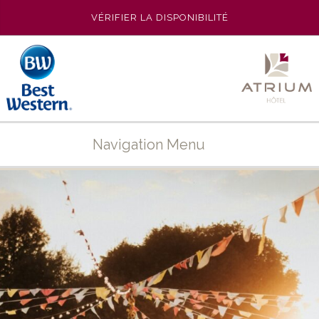
VÉRIFIER LA DISPONIBILITÉ
Navigation Menu
ACCUEIL
L’HÔTEL
PHOTOS
LES CHAMBRES
SE RESTAURER
DESTINATION
OFFRES SPÉCIALES
SÉMINAIRES