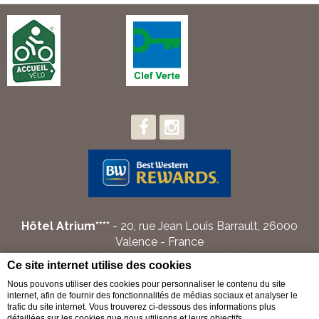
Hôtel Atrium****
- 20, rue Jean Louis Barrault, 26000
Valence - France
Téléphone: + (33) 4 75 55 53 62 - Fax: + (33) 4 75 55 53
Ce site internet utilise des cookies
68 - E-mail :
info@atrium-hotel.fr
Nous pouvons utiliser des cookies pour personnaliser le contenu du site
internet, afin de fournir des fonctionnalités de médias sociaux et analyser le
Chaque établissement BWH Hotels est individuellement
trafic du site internet. Vous trouverez ci-dessous des informations plus
détaillées sur les cookies que nous utilisons et leurs objectifs.