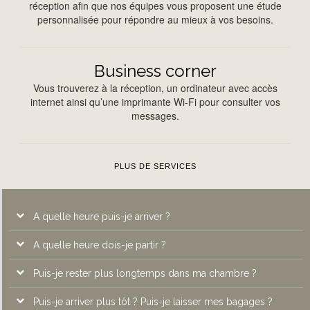
réception afin que nos équipes vous proposent une étude
personnalisée pour répondre au mieux à vos besoins.
Business corner
Vous trouverez à la réception, un ordinateur avec accès
internet ainsi qu’une imprimante Wi-Fi pour consulter vos
messages.
PLUS DE SERVICES
A quelle heure puis-je arriver ?
A quelle heure dois-je partir ?
A l’Atrium Hôtel****, les chambres sont disponibles à partir de
14h.
Puis-je rester plus longtemps dans ma chambre ?
Les chambres doivent être remises à la disposition de la
réception avant 12 heures
Puis-je arriver plus tôt ? Puis-je laisser mes bagages ?
Pour une demande de départ tardif, les clients doivent se