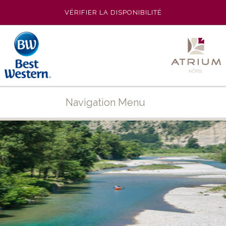
VÉRIFIER LA DISPONIBILITÉ
Navigation Menu
ACCUEIL
L’HÔTEL
PHOTOS
LES CHAMBRES
SE RESTAURER
DESTINATION
OFFRES SPÉCIALES
SÉMINAIRES